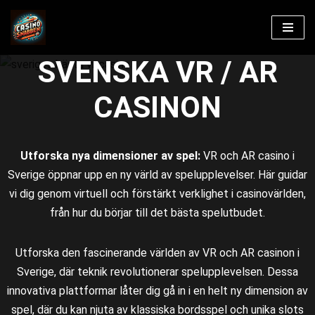
Hoppa
till
SVENSKA VR / AR
innehåll
CASINON
Utforska nya dimensioner av spel:
VR och AR casino i
Sverige öppnar upp en ny värld av spelupplevelser. Här guidar
vi dig genom virtuell och förstärkt verklighet i casinovärlden,
från hur du börjar till det bästa spelutbudet.
Utforska den fascinerande världen av VR och AR casinon i
Sverige, där teknik revolutionerar spelupplevelsen. Dessa
innovativa plattformar låter dig gå in i en helt ny dimension av
spel, där du kan njuta av klassiska bordsspel och unika slots