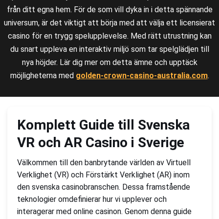
från ditt egna hem. För de som vill dyka in i detta spännande
universum, är det viktigt att börja med att välja ett licensierat
casino för en trygg spelupplevelse. Med rätt utrustning kan
du snart uppleva en interaktiv miljö som tar spelglädjen till
nya höjder. Lär dig mer om detta ämne och upptäck
möjligheterna med
golden-crown-casino-australia.com
.
Komplett Guide till Svenska
VR och AR Casino i Sverige
Välkommen till den banbrytande världen av Virtuell
Verklighet (VR) och Förstärkt Verklighet (AR) inom
den svenska casinobranschen. Dessa framstående
teknologier omdefinierar hur vi upplever och
interagerar med online casinon. Genom denna guide