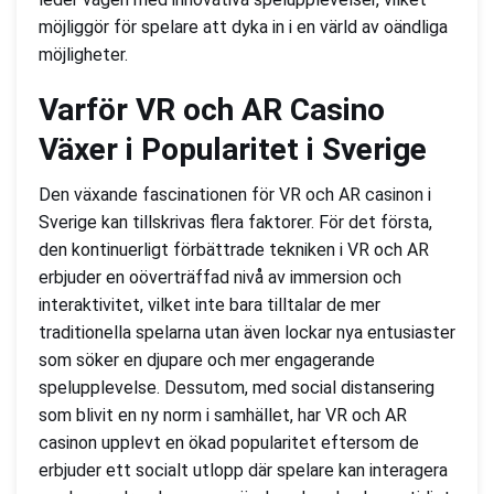
möjliggör för spelare att dyka in i en värld av oändliga
möjligheter.
Varför VR och AR Casino
Växer i Popularitet i Sverige
Den växande fascinationen för VR och AR casinon i
Sverige kan tillskrivas flera faktorer. För det första,
den kontinuerligt förbättrade tekniken i VR och AR
erbjuder en oöverträffad nivå av immersion och
interaktivitet, vilket inte bara tilltalar de mer
traditionella spelarna utan även lockar nya entusiaster
som söker en djupare och mer engagerande
spelupplevelse. Dessutom, med social distansering
som blivit en ny norm i samhället, har VR och AR
casinon upplevt en ökad popularitet eftersom de
erbjuder ett socialt utlopp där spelare kan interagera