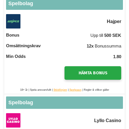
Hajper
Upp till
500 SEK
12x
Bonussumma
1.80
HÄMTA BONUS
18+ år | Spela ansvarsfullt |
Stödlinjen
|
Spelpaus
| Regler & villkor gäller
Lyllo Casino