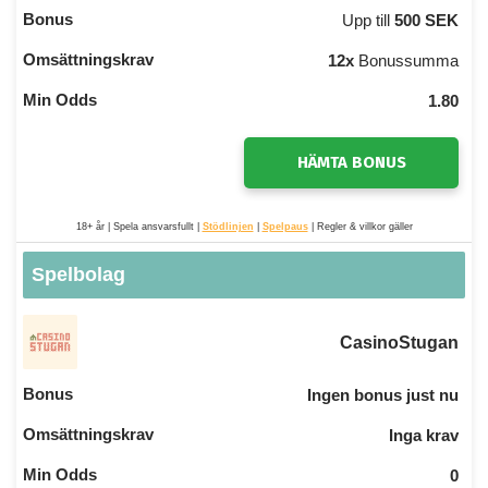
Upp till
500 SEK
12x
Bonussumma
1.80
HÄMTA BONUS
18+ år | Spela ansvarsfullt |
Stödlinjen
|
Spelpaus
| Regler & villkor gäller
CasinoStugan
Ingen bonus just nu
Inga krav
0