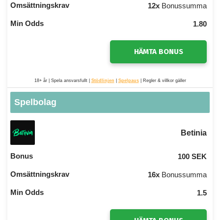
12x
Bonussumma
1.80
HÄMTA BONUS
18+ år | Spela ansvarsfullt |
Stödlinjen
|
Spelpaus
| Regler & villkor gäller
Betinia
100 SEK
16x
Bonussumma
1.5