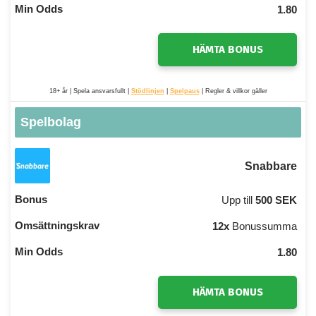
1.80
HÄMTA BONUS
18+ år | Spela ansvarsfullt |
Stödlinjen
|
Spelpaus
| Regler & villkor gäller
Snabbare
Upp till
500 SEK
12x
Bonussumma
1.80
HÄMTA BONUS