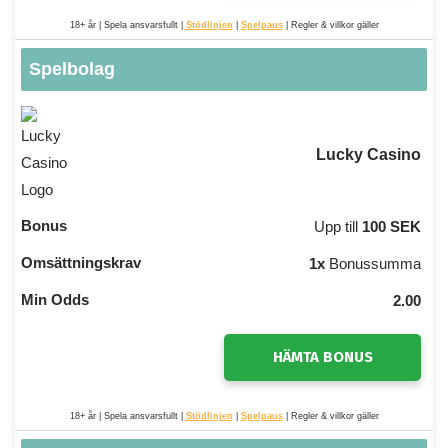
18+ år | Spela ansvarsfullt |
Stödlinjen
|
Spelpaus
| Regler & villkor gäller
Lucky Casino
Upp till
100 SEK
1x
Bonussumma
2.00
HÄMTA BONUS
18+ år | Spela ansvarsfullt |
Stödlinjen
|
Spelpaus
| Regler & villkor gäller