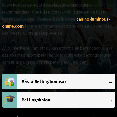
översikt över de mest fördelaktiga erbjudandena
rekommenderar vi att du utforskar vår guide om de bästa
bettingbonusarna i Sverige. Besök gärna
casino-luminous-
online.com
för mer information och tips om hur du kan få ut
det mesta av din spelupplevelse.
Är du medveten om att du kan utnyttja en bettingbonus hos
casinon med sportspel? Här visar vi dig vilka bettingbonusar
som är tillgängliga och hjälper dig aktivera dem.
Bästa Bettingbonusar
Bettingskolan