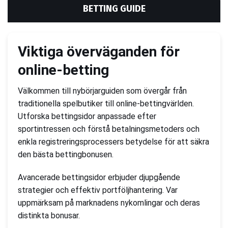
BETTING GUIDE
Viktiga överväganden för
online-betting
Välkommen till nybörjarguiden som övergår från
traditionella spelbutiker till online-bettingvärlden.
Utforska bettingsidor anpassade efter
sportintressen och förstå betalningsmetoders och
enkla registreringsprocessers betydelse för att säkra
den bästa bettingbonusen.
Avancerade bettingsidor erbjuder djupgående
strategier och effektiv portföljhantering. Var
uppmärksam på marknadens nykomlingar och deras
distinkta bonusar.