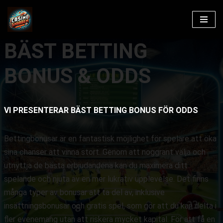
Hoppa
till
BÄST BETTING
innehåll
BONUS & ODDS
VI PRESENTERAR BÄST BETTING BONUS FÖR ODDS
Bettingbonusar är en fantastisk möjlighet för spelare att öka
sina chanser att vinna stort. Genom att noggrant välja och
utnyttja de bästa erbjudandena kan du maximera ditt
spelande och njuta av en mer lukrativ upplevelse. Det finns
många typer av bonusar att ta del av, inklusive
insättningsbonusar och gratis spel, som gör att du kan delta i
fler evenemang utan att riskera mycket kapital. För att få en