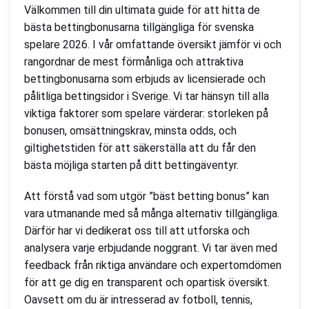
Välkommen till din ultimata guide för att hitta de
bästa bettingbonusarna tillgängliga för svenska
spelare 2026. I vår omfattande översikt jämför vi och
rangordnar de mest förmånliga och attraktiva
bettingbonusarna som erbjuds av licensierade och
pålitliga bettingsidor i Sverige. Vi tar hänsyn till alla
viktiga faktorer som spelare värderar: storleken på
bonusen, omsättningskrav, minsta odds, och
giltighetstiden för att säkerställa att du får den
bästa möjliga starten på ditt bettingäventyr.
Att förstå vad som utgör ”bäst betting bonus” kan
vara utmanande med så många alternativ tillgängliga.
Därför har vi dedikerat oss till att utforska och
analysera varje erbjudande noggrant. Vi tar även med
feedback från riktiga användare och expertomdömen
för att ge dig en transparent och opartisk översikt.
Oavsett om du är intresserad av fotboll, tennis,