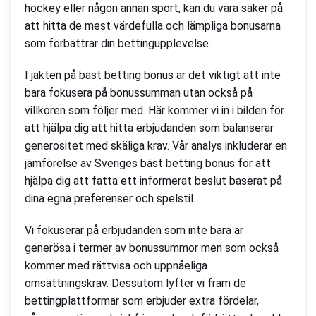
hockey eller någon annan sport, kan du vara säker på
att hitta de mest värdefulla och lämpliga bonusarna
som förbättrar din bettingupplevelse.
I jakten på bäst betting bonus är det viktigt att inte
bara fokusera på bonussumman utan också på
villkoren som följer med. Här kommer vi in i bilden för
att hjälpa dig att hitta erbjudanden som balanserar
generositet med skäliga krav. Vår analys inkluderar en
jämförelse av Sveriges bäst betting bonus för att
hjälpa dig att fatta ett informerat beslut baserat på
dina egna preferenser och spelstil.
Vi fokuserar på erbjudanden som inte bara är
generösa i termer av bonussummor men som också
kommer med rättvisa och uppnåeliga
omsättningskrav. Dessutom lyfter vi fram de
bettingplattformar som erbjuder extra fördelar,