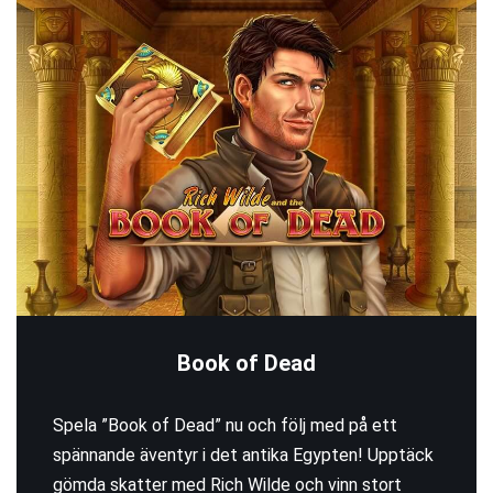
Book of Dead
Spela ”Book of Dead” nu och följ med på ett
spännande äventyr i det antika Egypten! Upptäck
gömda skatter med Rich Wilde och vinn stort