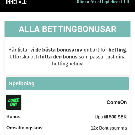
Klicka för att gå direkt till
INNEHÅLL:
ALLA BETTINGBONUSAR
Här listar vi
de bästa bonusarna
enbart för
betting.
Utforska och
hitta den bonus
som passar just dina
bettingbehov!
ComeOn
Upp till
500 SEK
12x
Bonussumma