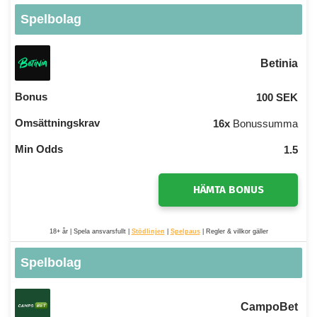
Betinia
100 SEK
16x
Bonussumma
1.5
HÄMTA BONUS
18+ år | Spela ansvarsfullt |
Stödlinjen
|
Spelpaus
| Regler & villkor gäller
CampoBet